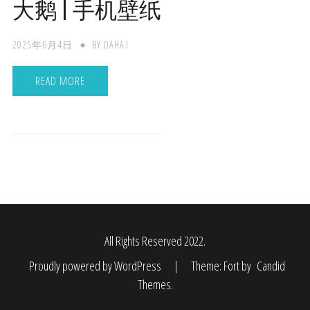
大鹅 | 手机壁纸
2025年6月4日
BY
DAHA1
READ MORE
All Rights Reserved 2022.
Proudly powered by WordPress
|
Theme: Fort by
Candid
Themes
.